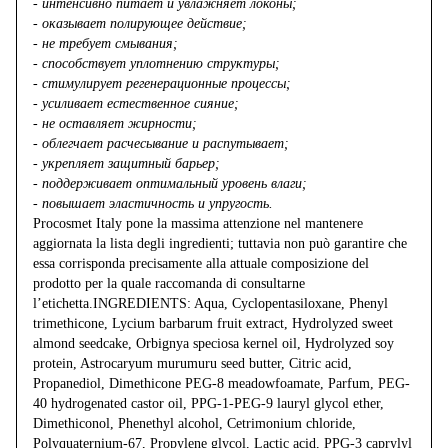
- интенсивно питает и увлажняет локоны;
- оказывает полирующее действие;
- не требует смывания;
- способствует уплотнению структуры;
- стимулирует регенерационные процессы;
- усиливает естественное сияние;
- не оставляет жирности;
- облегчает расчесывание и распутывает;
- укрепляет защитный барьер;
- поддерживает оптимальный уровень влаги;
- повышает эластичность и упругость.
Procosmet Italy pone la massima attenzione nel mantenere
aggiornata la lista degli ingredienti; tuttavia non può garantire che
essa corrisponda precisamente alla attuale composizione del
prodotto per la quale raccomanda di consultarne
l’etichetta.INGREDIENTS: Aqua, Cyclopentasiloxane, Phenyl
trimethicone, Lycium barbarum fruit extract, Hydrolyzed sweet
almond seedcake, Orbignya speciosa kernel oil, Hydrolyzed soy
protein, Astrocaryum murumuru seed butter, Citric acid,
Propanediol, Dimethicone PEG-8 meadowfoamate, Parfum, PEG-
40 hydrogenated castor oil, PPG-1-PEG-9 lauryl glycol ether,
Dimethiconol, Phenethyl alcohol, Cetrimonium chloride,
Polyquaternium-67, Propylene glycol, Lactic acid, PPG-3 caprylyl