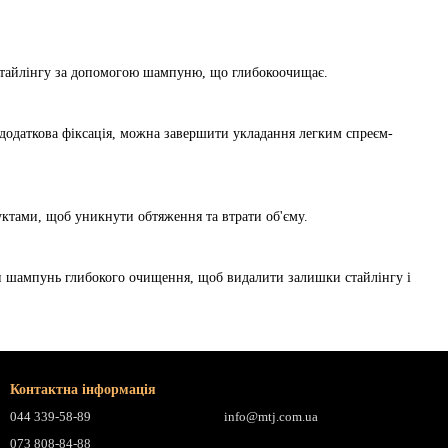
д стайлінгу за допомогою шампуню, що глибокоочищає.
додаткова фіксація, можна завершити укладання легким спреєм-
ктами, щоб уникнути обтяження та втрати об'єму.
ти шампунь глибокого очищення, щоб видалити залишки стайлінгу і
Контактна інформація
044 339-58-89
info@mtj.com.ua
073 808-84-88