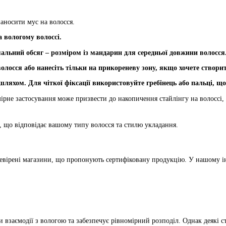
аносити мус на волосся.
 вологому волоссі.
мальний обсяг – розміром із мандарин для середньої довжини волосся
 волосся або нанесіть тільки на прикореневу зону, якщо хочете створит
ляхом. Для чіткої фіксації використовуйте гребінець або пальці, що
ірне застосування може призвести до накопичення стайлінгу на волоссі
, що відповідає вашому типу волосся та стилю укладання.
евірені магазини, що пропонують сертифіковану продукцію. У нашому ін
и взаємодії з вологою та забезпечує рівномірний розподіл. Однак деякі 