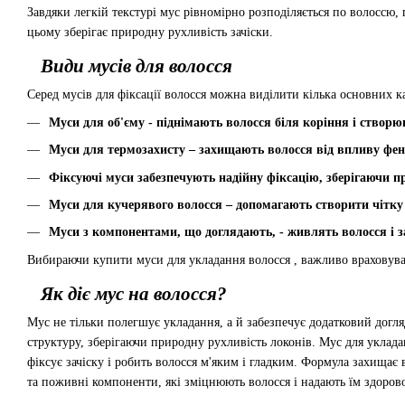
Завдяки легкій текстурі мус рівномірно розподіляється по волоссю,
цьому зберігає природну рухливість зачіски.
Види мусів для волосся
Серед мусів для фіксації волосся можна виділити кілька основних к
Муси для об'єму - піднімають волосся біля коріння і створ
Муси для термозахисту – захищають волосся від впливу фена
Фіксуючі муси забезпечують надійну фіксацію, зберігаючи п
Муси для кучерявого волосся – допомагають створити чітку
Муси з компонентами, що доглядають, - живлять волосся і 
Вибираючи купити муси для укладання волосся , важливо враховува
Як діє мус на волосся?
Мус не тільки полегшує укладання, а й забезпечує додатковий догляд
структуру, зберігаючи природну рухливість локонів. Мус для уклада
фіксує зачіску і робить волосся м'яким і гладким. Формула захища
та поживні компоненти, які зміцнюють волосся і надають їм здоров