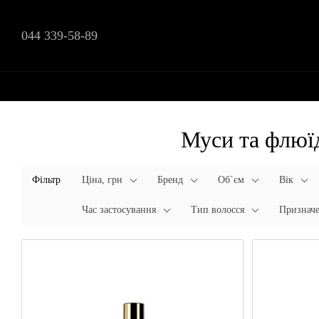
Перейти до основного контенту
044 339-58-89
Муси та флюїд
Фільтр
Ціна, грн
Бренд
Об`єм
Вік
Час застосування
Тип волосся
Признач