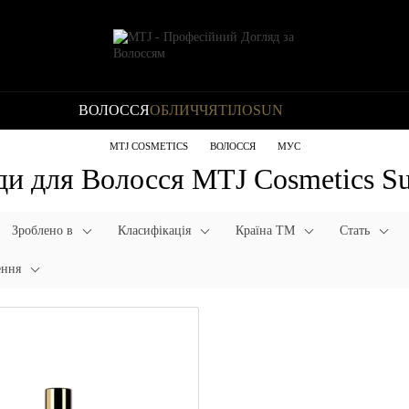
ВОЛОССЯ
ОБЛИЧЧЯ
ТІЛО
SUN
MTJ COSMETICS
ВОЛОССЯ
МУС
и для Волосся MTJ Cosmetics Su
Зроблено в
Класифікація
Країна ТМ
Стать
ення