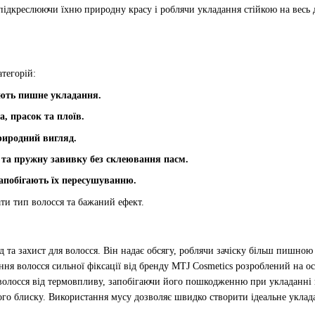
 підкреслюючи їхню природну красу і роблячи укладання стійкою на весь д
атегорій:
юють пишне укладання.
, прасок та плоїв.
риродний вигляд.
 та пружну завивку без склеювання пасм.
запобігають їх пересушуванню.
ти тип волосся та бажаний ефект.
 та захист для волосся. Він надає обсягу, роблячи зачіску більш пишною
ння волосся сильної фіксації від бренду MTJ Cosmetics розроблений на ос
є волосся від термовпливу, запобігаючи його пошкодженню при укладанні 
ого блиску. Використання мусу дозволяє швидко створити ідеальне уклад