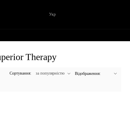
Укр
perior Therapy
Сортування:
за популярністю
Відображення: