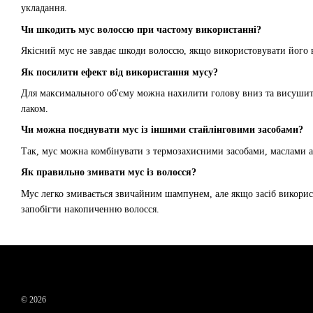
укладання.
Чи шкодить мус волоссю при частому використанні?
Якісний мус не завдає шкоди волоссю, якщо використовувати його в
Як посилити ефект від використання мусу?
Для максимального об'єму можна нахилити голову вниз та висушити
лаком.
Чи можна поєднувати мус із іншими стайлінговими засобами?
Так, мус можна комбінувати з термозахисними засобами, маслами а
Як правильно змивати мус із волосся?
Мус легко змивається звичайним шампунем, але якщо засіб викорис
запобігти накопиченню волосся.
© 2026