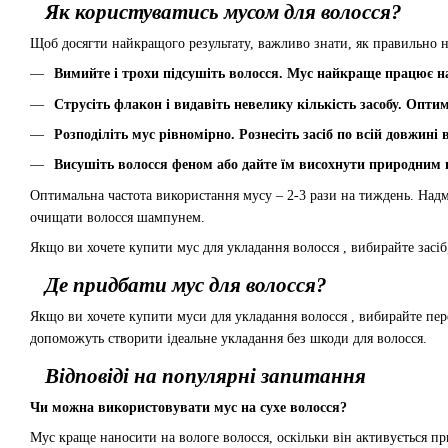
Як користуватись мусом для волосся?
Щоб досягти найкращого результату, важливо знати, як правильно н
Вимийте і трохи підсушіть волосся. Мус найкраще працює на
Струсіть флакон і видавіть невелику кількість засобу. Опти
Розподіліть мус рівномірно. Рознесіть засіб по всій довжині
Висушіть волосся феном або дайте їм висохнути природним ш
Оптимальна частота використання мусу – 2-3 рази на тиждень. Надм
очищати волосся шампунем.
Якщо ви хочете купити мус для укладання волосся , вибирайте засіб
Де придбати мус для волосся?
Якщо ви хочете купити муси для укладання волосся , вибирайте пер
допоможуть створити ідеальне укладання без шкоди для волосся.
Відповіді на популярні запитання
Чи можна використовувати мус на сухе волосся?
Мус краще наносити на вологе волосся, оскільки він активується пр