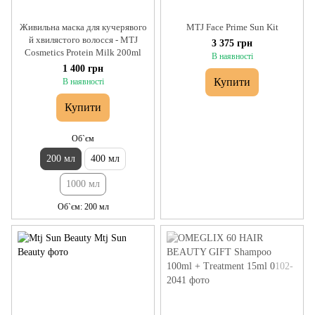
Живильна маска для кучерявого
MTJ Face Prime Sun Kit
й хвилястого волосся - MTJ
3 375 грн
Cosmetics Protein Milk 200ml
В наявності
1 400 грн
Купити
В наявності
Купити
Об`єм
200 мл
400 мл
1000 мл
Об`єм
200 мл