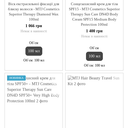
Віск екстрасильної фіксації для
Сонцезахисний крем для тіла
блиску волосся - MTJ Cosmetics
SPF15 - MTJ Cosmetics Superior
Superior Therapy Diamond Wax
Therapy Sun Care DN4D Body
100ml
Cream SPF15 Medium Body
Protection 100ml
1 066 грн
1 400 грн
Немає в наявності
Немає в наявності
Об`єм
Об`єм
100 мл
100 мл
Об`єм
100 мл
Об`єм
100 мл
НОВИНКА