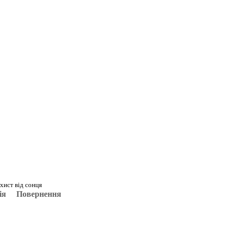
ахист від сонця
ія
Повернення