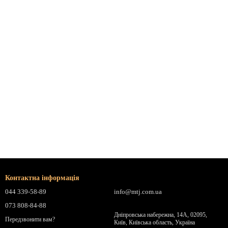
Контактна інформація
044 339-58-89
info@mtj.com.ua
073 808-84-88
Дніпровська набережна, 14А, 02095,
Передзвонити вам?
Київ, Київська область, Україна