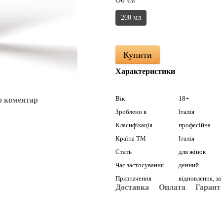
Об`єм
200 мл
Купити
Характеристики
Вік
18+
о коментар
Зроблено в
Італія
Класифікація
професійна
Країна ТМ
Італія
Стать
для жінок
Час застосування
денний
Призначення
відновлення, з
Доставка
Оплата
Гарант