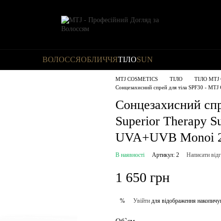
ВОЛОССЯ
ОБЛИЧЧЯ
ТІЛО
SUN
MTJ COSMETICS
ТІЛО
ТІЛО MTJ 
Сонцезахисний спрей для тіла SPF30 - MT
Сонцезахисний спр
Superior Therapy 
UVA+UVB Monoi 
В наявності
Артикул: 2
Написати від
1 650 грн
Увійти
для відображення накопичу
%