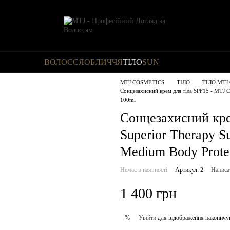
ВОЛОССЯ
ОБЛИЧЧЯ
ТІЛО
SUN
MTJ COSMETICS
ТІЛО
ТІЛО MTJ 
Сонцезахисний крем для тіла SPF15 - MTJ 
100ml
Сонцезахисний кре
Superior Therapy 
Medium Body Prote
Немає в наявності
Артикул: 2
Написа
1 400 грн
Увійти
для відображення накопичу
%