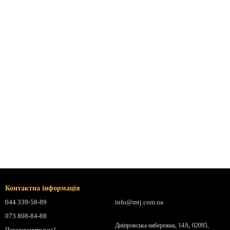
Контактна інформація
044 339-58-89
info@mtj.com.ua
073 808-84-88
Дніпровська набережна, 14А, 02095,
Передзвонити вам?