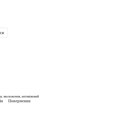
ся
ця, зволоження, антивіковий
ія
Повернення