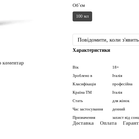
Об`єм
100 мл
Повідомити, коли з'явить
Характеристики
о коментар
Вік
18+
Зроблено в
Італія
Класифікація
професійна
Країна ТМ
Італія
Стать
для жінок
Час застосування
денний
Призначення
захист від сон
Доставка
Оплата
Гарант