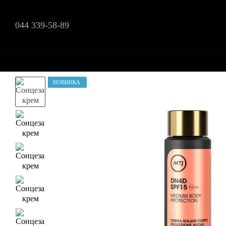
Перейти до основного контенту
044 339-58-89
НОВИНКА